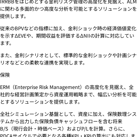
IRRBBをはじめとする金利リスク管理の高度化を見据え、ALM
に関わる多面的かつ高度な分析を可能とするソリューションを
提供します。
従来のBPVなどの指標に加え、金利ショック時の経済価値変化
を示すΔEVEや、期間収益を評価するΔNIIの計算に対応してい
ます。
また、金利シナリオとして、標準的な金利ショックや計画シナ
リオなどとの柔軟な連携を実現します。
保険
ERM（Enterprise Risk Management）の高度化を見据え、全
社的な経営計画策定から資産運用戦略まで、幅広い分析を可能
とするソリューションを提供します。
全社シミュレーション基盤として、資産に加え、保険数理シス
テムから出力した保険負債キャッシュフローを含む将来
B/S（現行会計・時価ベース）およびP/Lを計算。さらに、
PDCAサイクルで必要となる各種KPI・KRIの算出にも対応しま