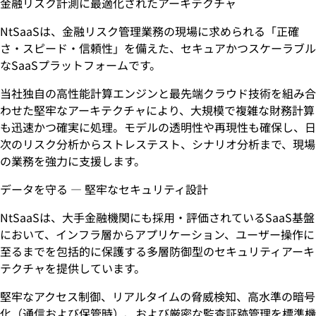
金融リスク計測に最適化されたアーキテクチャ
NtSaaSは、金融リスク管理業務の現場に求められる「正確
さ・スピード・信頼性」を備えた、セキュアかつスケーラブル
なSaaSプラットフォームです。
当社独自の高性能計算エンジンと最先端クラウド技術を組み合
わせた堅牢なアーキテクチャにより、大規模で複雑な財務計算
も迅速かつ確実に処理。モデルの透明性や再現性も確保し、日
次のリスク分析からストレステスト、シナリオ分析まで、現場
の業務を強力に支援します。
データを守る ― 堅牢なセキュリティ設計
NtSaaSは、大手金融機関にも採用・評価されているSaaS基盤
において、インフラ層からアプリケーション、ユーザー操作に
至るまでを包括的に保護する多層防御型のセキュリティアーキ
テクチャを提供しています。
堅牢なアクセス制御、リアルタイムの脅威検知、高水準の暗号
化（通信および保管時）、および厳密な監査証跡管理を標準機